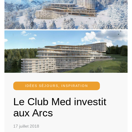
massifs et des stations de montagne dans les Alpes,
Pyrénées, Vosges, Massif Central et Jura. Idées et bons
plans pour choisir déco, chalet, hôtel.
IDÉES SÉJOURS
,
INSPIRATION
Le Club Med investit
aux Arcs
17 juillet 2018