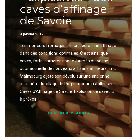
caves d’affinage
de Savoie
4 janvier 2019
Les meilleurs fromages ont un secret : un affinage
dans des conditions optimales. C’est ainsi que
caves, forts, carrières sont exhumés du passé
pour accueillir de nouveaux artisans affineurs. Eric
Maimbourg a jeté son dévolu sur une ancienne
poudrière du village de Rognaix pour installer ses
Caves d’Affinage de Savoie. Explosion de saveurs
à prévoir !
CONTINUE READING