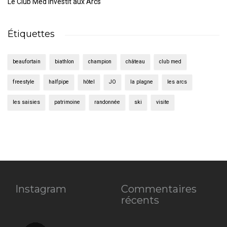
Le Club Med investit aux Arcs
Étiquettes
beaufortain
biathlon
champion
château
club med
freestyle
halfpipe
hôtel
JO
la plagne
les arcs
les saisies
patrimoine
randonnée
ski
visite
Instagram
Commentaires
récents