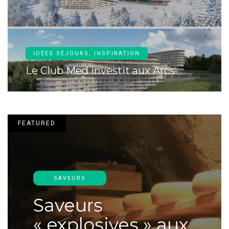
IDÉES SÉJOURS
,
INSPIRATION
Le Club Med investit aux Arcs
FEATURED
SAVEURS
Saveurs
« explosives » aux