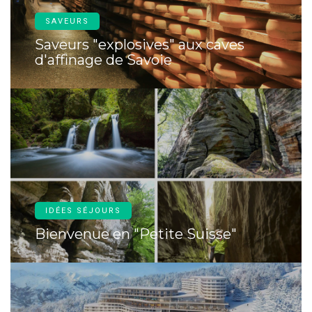
SAVEURS
Saveurs "explosives" aux caves
d'affinage de Savoie
IDÉES SÉJOURS
Bienvenue en "Petite Suisse"