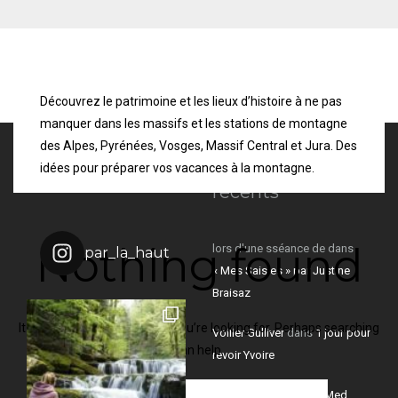
Découvrez le patrimoine et les lieux d’histoire à ne pas
manquer dans les massifs et les stations de montagne
des Alpes, Pyrénées, Vosges, Massif Central et Jura. Des
idées pour préparer vos vacances à la montagne.
Instagram
Commentaires
récents
Nothing found
lors d'une sséance de
dans
par_la_haut
« Mes Saisies » par Justine
Braisaz
It seems we can’t find what you’re looking for. Perhaps searching
Voilier Gulliver
dans
1 jour pour
can help.
revoir Yvoire
thx1138
dans
Le Club Med