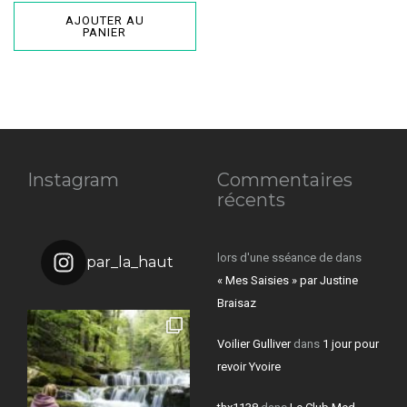
AJOUTER AU
PANIER
Instagram
Commentaires
récents
lors d'une sséance de
dans
par_la_haut
« Mes Saisies » par Justine
Braisaz
Voilier Gulliver
dans
1 jour pour
revoir Yvoire