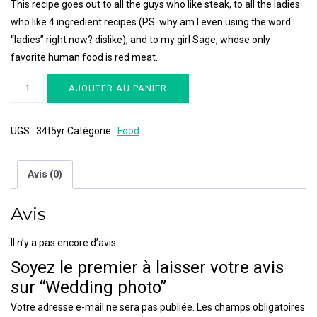
This recipe goes out to all the guys who like steak, to all the ladies
who like 4 ingredient recipes (PS. why am I even using the word
“ladies” right now? dislike), and to my girl Sage, whose only
favorite human food is red meat.
quantité
AJOUTER AU PANIER
de
Wedding
UGS :
34t5yr
Catégorie :
Food
photo
Avis (0)
Avis
Il n’y a pas encore d’avis.
Soyez le premier à laisser votre avis
sur “Wedding photo”
Votre adresse e-mail ne sera pas publiée.
Les champs obligatoires