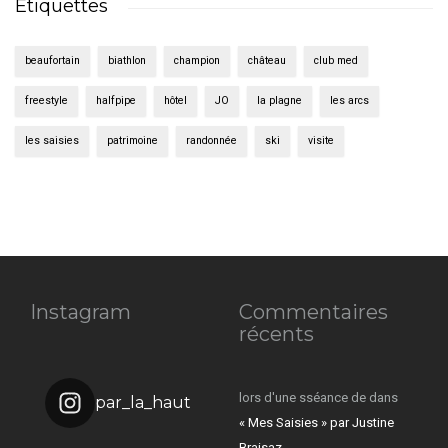
Étiquettes
beaufortain
biathlon
champion
château
club med
freestyle
halfpipe
hôtel
JO
la plagne
les arcs
les saisies
patrimoine
randonnée
ski
visite
Instagram
Commentaires
récents
lors d'une sséance de
dans
par_la_haut
« Mes Saisies » par Justine
Braisaz