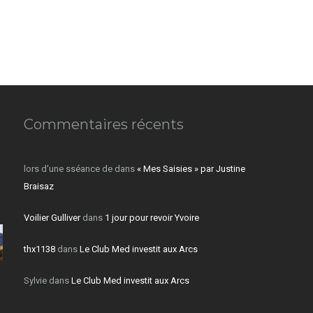
Commentaires récents
lors d'une sséance de
dans
« Mes Saisies » par Justine
Braisaz
Voilier Gulliver
dans
1 jour pour revoir Yvoire
thx1138
dans
Le Club Med investit aux Arcs
Sylvie
dans
Le Club Med investit aux Arcs