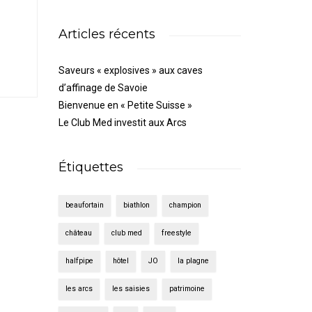
Articles récents
Saveurs « explosives » aux caves
d’affinage de Savoie
Bienvenue en « Petite Suisse »
Le Club Med investit aux Arcs
Étiquettes
beaufortain
biathlon
champion
château
club med
freestyle
halfpipe
hôtel
JO
la plagne
les arcs
les saisies
patrimoine