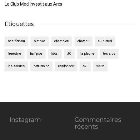
Le Club Med investit aux Arcs
Étiquettes
beaufortain
biathlon
champion
château
club med
freestyle
halfpipe
hôtel
JO
la plagne
les arcs
les saisies
patrimoine
randonnée
ski
visite
Instagram
Commentaires
récents