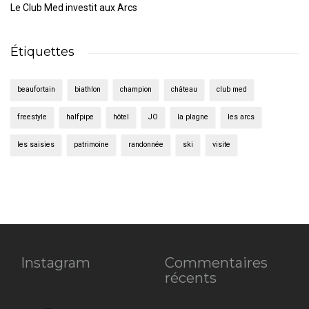
Le Club Med investit aux Arcs
Étiquettes
beaufortain
biathlon
champion
château
club med
freestyle
halfpipe
hôtel
JO
la plagne
les arcs
les saisies
patrimoine
randonnée
ski
visite
Instagram
Commentaires
récents