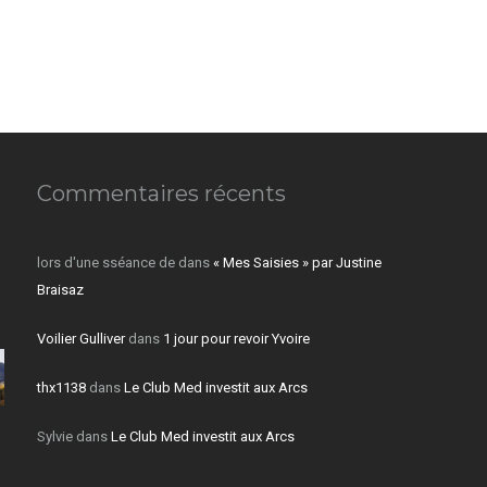
Commentaires récents
lors d'une sséance de
dans
« Mes Saisies » par Justine
Braisaz
Voilier Gulliver
dans
1 jour pour revoir Yvoire
thx1138
dans
Le Club Med investit aux Arcs
Sylvie
dans
Le Club Med investit aux Arcs