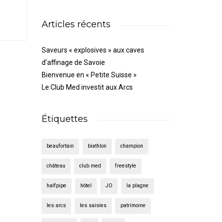
Articles récents
Saveurs « explosives » aux caves
d’affinage de Savoie
Bienvenue en « Petite Suisse »
Le Club Med investit aux Arcs
Étiquettes
beaufortain
biathlon
champion
château
club med
freestyle
halfpipe
hôtel
JO
la plagne
les arcs
les saisies
patrimoine