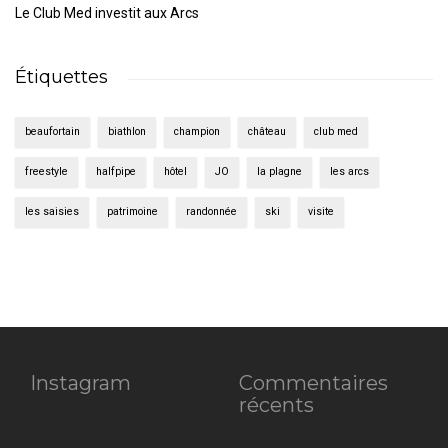
Le Club Med investit aux Arcs
Étiquettes
beaufortain
biathlon
champion
château
club med
freestyle
halfpipe
hôtel
JO
la plagne
les arcs
les saisies
patrimoine
randonnée
ski
visite
Instagram
Commentaires
récents