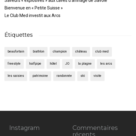
Saveurs « explosives » aux caves d’affinage de Savoie
Bienvenue en « Petite Suisse »
Le Club Med investit aux Arcs
Étiquettes
beaufortain
biathlon
champion
château
club med
freestyle
halfpipe
hôtel
JO
la plagne
les arcs
les saisies
patrimoine
randonnée
ski
visite
Instagram
Commentaires
récents