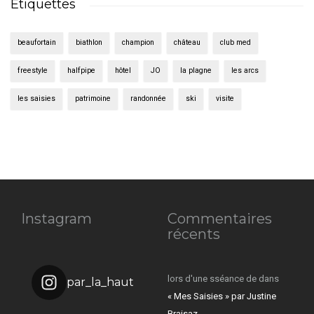
Étiquettes
beaufortain
biathlon
champion
château
club med
freestyle
halfpipe
hôtel
JO
la plagne
les arcs
les saisies
patrimoine
randonnée
ski
visite
Instagram
Commentaires
récents
lors d'une sséance de
dans
par_la_haut
« Mes Saisies » par Justine
Braisaz