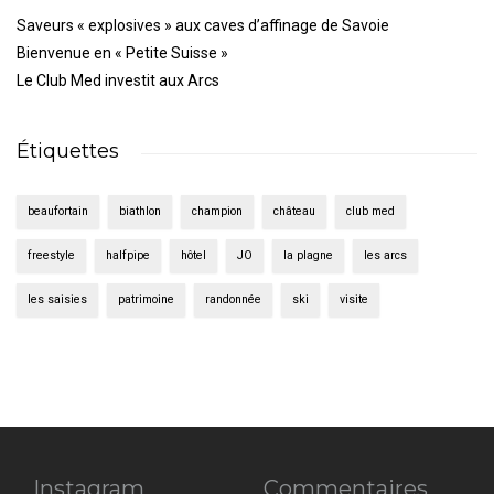
Saveurs « explosives » aux caves d’affinage de Savoie
Bienvenue en « Petite Suisse »
Le Club Med investit aux Arcs
Étiquettes
beaufortain
biathlon
champion
château
club med
freestyle
halfpipe
hôtel
JO
la plagne
les arcs
les saisies
patrimoine
randonnée
ski
visite
Instagram
Commentaires