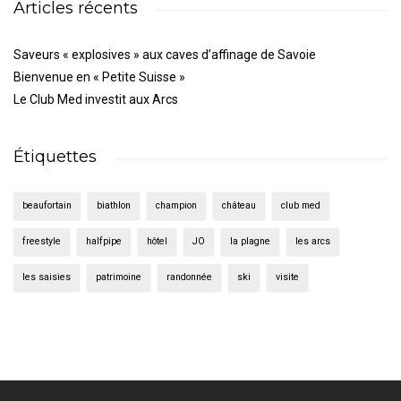
Articles récents
Saveurs « explosives » aux caves d’affinage de Savoie
Bienvenue en « Petite Suisse »
Le Club Med investit aux Arcs
Étiquettes
beaufortain
biathlon
champion
château
club med
freestyle
halfpipe
hôtel
JO
la plagne
les arcs
les saisies
patrimoine
randonnée
ski
visite