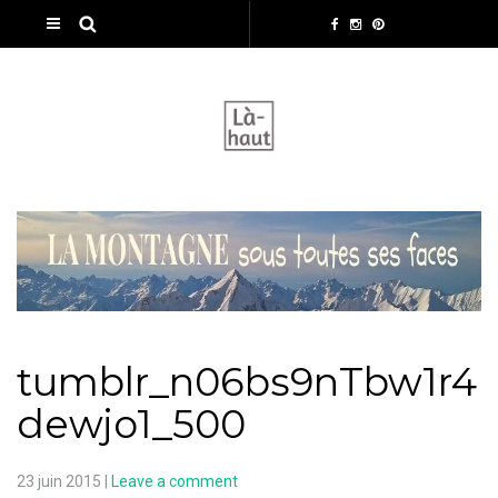
tumblr_n06bs9nTbw1r4
dewjo1_500
23 juin 2015
|
Leave a comment