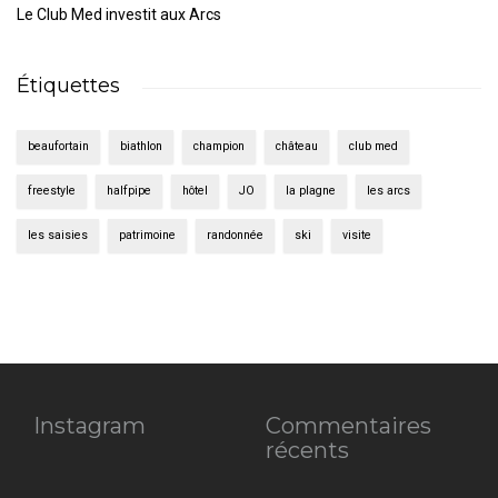
Le Club Med investit aux Arcs
Étiquettes
beaufortain
biathlon
champion
château
club med
freestyle
halfpipe
hôtel
JO
la plagne
les arcs
les saisies
patrimoine
randonnée
ski
visite
Instagram
Commentaires
récents